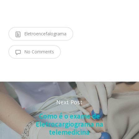
Eletroencefalograma
No Comments
Next Post
Como é o exame de
Eletrocargiograma na
telemedicina